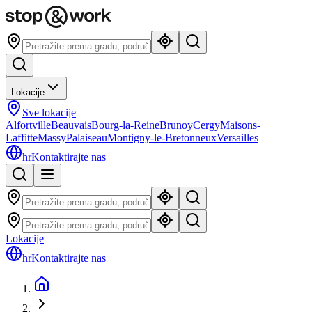
Lokacije
Sve lokacije
Alfortville
Beauvais
Bourg-la-Reine
Brunoy
Cergy
Maisons-
Laffitte
Massy
Palaiseau
Montigny-le-Bretonneux
Versailles
hr
Kontaktirajte nas
Lokacije
hr
Kontaktirajte nas