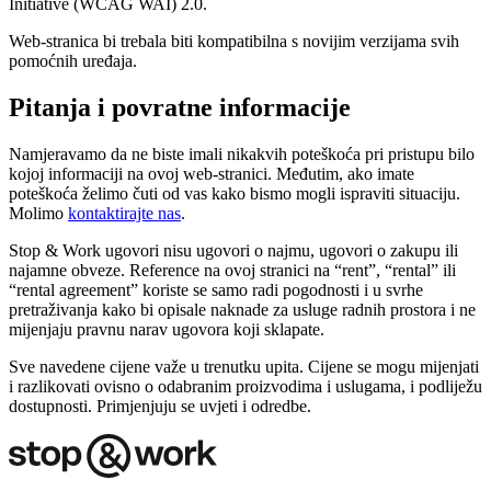
Initiative (WCAG WAI) 2.0.
Web-stranica bi trebala biti kompatibilna s novijim verzijama svih
pomoćnih uređaja.
Pitanja i povratne informacije
Namjeravamo da ne biste imali nikakvih poteškoća pri pristupu bilo
kojoj informaciji na ovoj web-stranici. Međutim, ako imate
poteškoća želimo čuti od vas kako bismo mogli ispraviti situaciju.
Molimo
kontaktirajte nas
.
Stop & Work ugovori nisu ugovori o najmu, ugovori o zakupu ili
najamne obveze. Reference na ovoj stranici na “rent”, “rental” ili
“rental agreement” koriste se samo radi pogodnosti i u svrhe
pretraživanja kako bi opisale naknade za usluge radnih prostora i ne
mijenjaju pravnu narav ugovora koji sklapate.
Sve navedene cijene važe u trenutku upita. Cijene se mogu mijenjati
i razlikovati ovisno o odabranim proizvodima i uslugama, i podliježu
dostupnosti. Primjenjuju se uvjeti i odredbe.