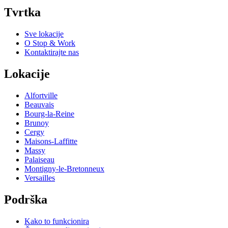
Tvrtka
Sve lokacije
O Stop & Work
Kontaktirajte nas
Lokacije
Alfortville
Beauvais
Bourg-la-Reine
Brunoy
Cergy
Maisons-Laffitte
Massy
Palaiseau
Montigny-le-Bretonneux
Versailles
Podrška
Kako to funkcionira