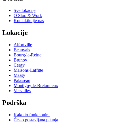
Sve lokacije
O Stop & Work
Kontaktirajte nas
Lokacije
Alfortville
Beauvais
Bourg-la-Reine
Brunoy
Cergy
Maisons-Laffitte
Massy
Palaiseau
Montigny-le-Bretonneux
Versailles
Podrška
Kako to funkcionira
Često postavljana pitanja