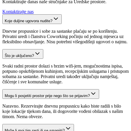
Kontaktirajte danas naše stručnjake za Uredske prostore.
Kontaktirajte nas
Koje duljine ugovora nudite?
Dnevne propusnice i sobe za sastanke plaćaju se po korištenju.
Privatni uredi i članstva Coworking počinju od jednog mjeseca uz
fleksibilno obnavljanje. Nisu potrebni višegodišnji ugovori o najmu.
Što je uključeno?
Svaki radni prostor dolazi s brzim wifi-jem, mogućnostima ispisa,
potpuno opskrbljenom kuhinjom, recepcijskim uslugama i pristupom
sobama za sastanke. Privatni uredi također uključuju namještaj,
čišćenje i sve komunalne usluge.
Mogu li posjetiti prostor prije nego što se prijavim?
Naravno. Rezervirajte dnevnu propusnicu kako biste radili s bilo
koje lokacije tijekom dana, ili dogovorite vođeni obilazak s našim
timom. Nema obveze.
Može li moj tim rasti ili se smanjiti?