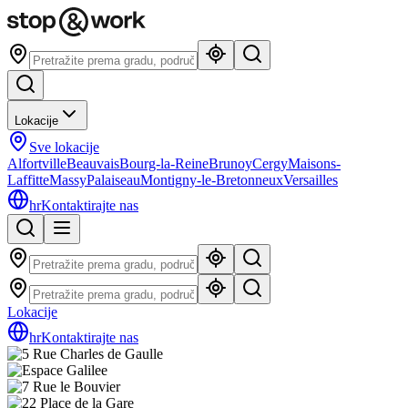
Lokacije
Sve lokacije
Alfortville
Beauvais
Bourg-la-Reine
Brunoy
Cergy
Maisons-
Laffitte
Massy
Palaiseau
Montigny-le-Bretonneux
Versailles
hr
Kontaktirajte nas
Lokacije
hr
Kontaktirajte nas