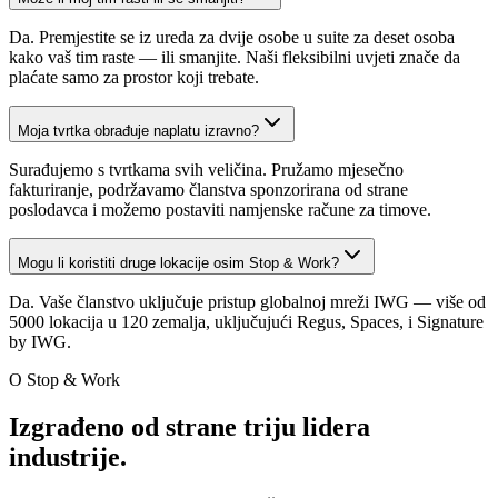
Da. Premjestite se iz ureda za dvije osobe u suite za deset osoba
kako vaš tim raste — ili smanjite. Naši fleksibilni uvjeti znače da
plaćate samo za prostor koji trebate.
Moja tvrtka obrađuje naplatu izravno?
Surađujemo s tvrtkama svih veličina. Pružamo mjesečno
fakturiranje, podržavamo članstva sponzorirana od strane
poslodavca i možemo postaviti namjenske račune za timove.
Mogu li koristiti druge lokacije osim Stop & Work?
Da. Vaše članstvo uključuje pristup globalnoj mreži IWG — više od
5000 lokacija u 120 zemalja, uključujući Regus, Spaces, i Signature
by IWG.
O Stop & Work
Izgrađeno od strane triju lidera
industrije.