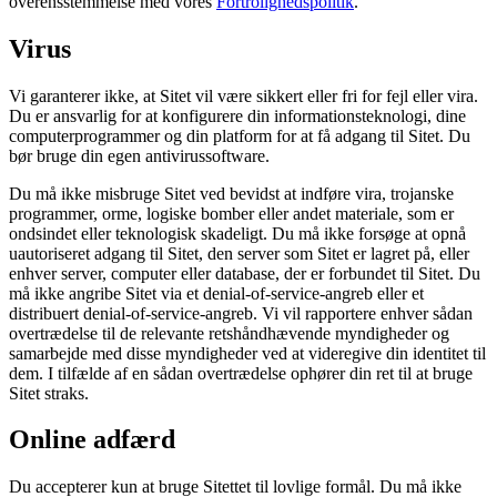
overensstemmelse med vores
Fortrolighedspolitik
.
Virus
Vi garanterer ikke, at Sitet vil være sikkert eller fri for fejl eller vira.
Du er ansvarlig for at konfigurere din informationsteknologi, dine
computerprogrammer og din platform for at få adgang til Sitet. Du
bør bruge din egen antivirussoftware.
Du må ikke misbruge Sitet ved bevidst at indføre vira, trojanske
programmer, orme, logiske bomber eller andet materiale, som er
ondsindet eller teknologisk skadeligt. Du må ikke forsøge at opnå
uautoriseret adgang til Sitet, den server som Sitet er lagret på, eller
enhver server, computer eller database, der er forbundet til Sitet. Du
må ikke angribe Sitet via et denial-of-service-angreb eller et
distribuert denial-of-service-angreb. Vi vil rapportere enhver sådan
overtrædelse til de relevante retshåndhævende myndigheder og
samarbejde med disse myndigheder ved at videregive din identitet til
dem. I tilfælde af en sådan overtrædelse ophører din ret til at bruge
Sitet straks.
Online adfærd
Du accepterer kun at bruge Sitettet til lovlige formål. Du må ikke