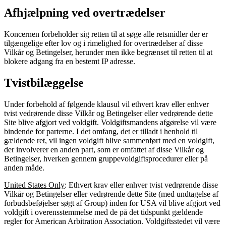
Afhjælpning ved overtrædelser
Koncernen forbeholder sig retten til at søge alle retsmidler der er
tilgængelige efter lov og i rimelighed for overtrædelser af disse
Vilkår og Betingelser, herunder men ikke begrænset til retten til at
blokere adgang fra en bestemt IP adresse.
Tvistbilæggelse
Under forbehold af følgende klausul vil ethvert krav eller enhver
tvist vedrørende disse Vilkår og Betingelser eller vedrørende dette
Site blive afgjort ved voldgift. Voldgiftsmandens afgørelse vil være
bindende for parterne. I det omfang, det er tilladt i henhold til
gældende ret, vil ingen voldgift blive sammenført med en voldgift,
der involverer en anden part, som er omfattet af disse Vilkår og
Betingelser, hverken gennem gruppevoldgiftsprocedurer eller på
anden måde.
United States Only
: Ethvert krav eller enhver tvist vedrørende disse
Vilkår og Betingelser eller vedrørende dette Site (med undtagelse af
forbudsbeføjelser søgt af Group) inden for USA vil blive afgjort ved
voldgift i overensstemmelse med de på det tidspunkt gældende
regler for American Arbitration Association. Voldgiftsstedet vil være