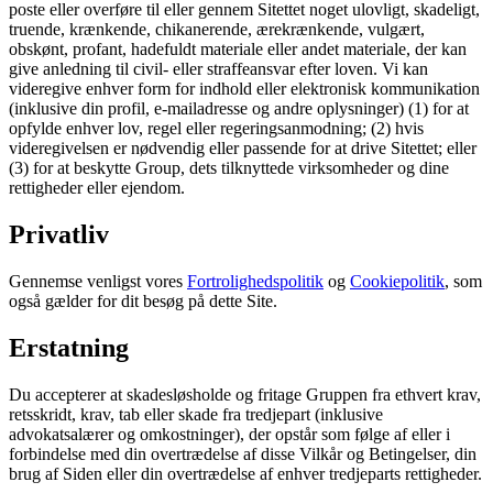
poste eller overføre til eller gennem Sitettet noget ulovligt, skadeligt,
truende, krænkende, chikanerende, ærekrænkende, vulgært,
obskønt, profant, hadefuldt materiale eller andet materiale, der kan
give anledning til civil- eller straffeansvar efter loven. Vi kan
videregive enhver form for indhold eller elektronisk kommunikation
(inklusive din profil, e-mailadresse og andre oplysninger) (1) for at
opfylde enhver lov, regel eller regeringsanmodning; (2) hvis
videregivelsen er nødvendig eller passende for at drive Sitettet; eller
(3) for at beskytte Group, dets tilknyttede virksomheder og dine
rettigheder eller ejendom.
Privatliv
Gennemse venligst vores
Fortrolighedspolitik
og
Cookiepolitik
, som
også gælder for dit besøg på dette Site.
Erstatning
Du accepterer at skadesløsholde og fritage Gruppen fra ethvert krav,
retsskridt, krav, tab eller skade fra tredjepart (inklusive
advokatsalærer og omkostninger), der opstår som følge af eller i
forbindelse med din overtrædelse af disse Vilkår og Betingelser, din
brug af Siden eller din overtrædelse af enhver tredjeparts rettigheder.