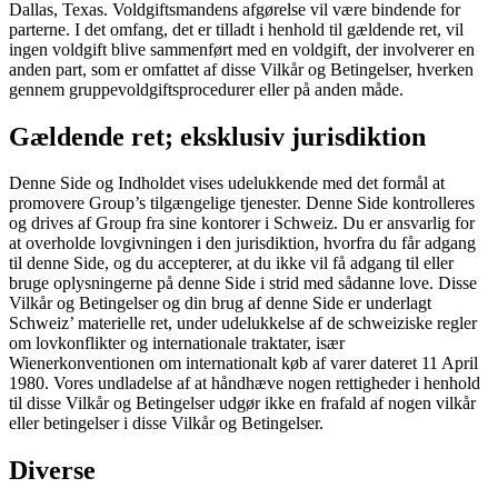
Dallas, Texas. Voldgiftsmandens afgørelse vil være bindende for
parterne. I det omfang, det er tilladt i henhold til gældende ret, vil
ingen voldgift blive sammenført med en voldgift, der involverer en
anden part, som er omfattet af disse Vilkår og Betingelser, hverken
gennem gruppevoldgiftsprocedurer eller på anden måde.
Gældende ret; eksklusiv jurisdiktion
Denne Side og Indholdet vises udelukkende med det formål at
promovere Group’s tilgængelige tjenester. Denne Side kontrolleres
og drives af Group fra sine kontorer i Schweiz. Du er ansvarlig for
at overholde lovgivningen i den jurisdiktion, hvorfra du får adgang
til denne Side, og du accepterer, at du ikke vil få adgang til eller
bruge oplysningerne på denne Side i strid med sådanne love. Disse
Vilkår og Betingelser og din brug af denne Side er underlagt
Schweiz’ materielle ret, under udelukkelse af de schweiziske regler
om lovkonflikter og internationale traktater, især
Wienerkonventionen om internationalt køb af varer dateret 11 April
1980. Vores undladelse af at håndhæve nogen rettigheder i henhold
til disse Vilkår og Betingelser udgør ikke en frafald af nogen vilkår
eller betingelser i disse Vilkår og Betingelser.
Diverse