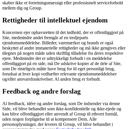
skaber ikke et forretningsmæssigt eller professionelt serviceforhold
mellem dig og Group.
Rettigheder til intellektuel ejendom
Koncernen ejer ophavsretten til det indhold, der er offentliggjort på
Site, medmindre andet fremgår af en tredjeparts
ejendomsmeddelelse. Billeder, varemærker og brands er også
beskyttet af andre immaterielle rettigheder og må ikke gengives eller
tilegnes på nogen måde uden skriftlig tilladelse fra deres respektive
ejere. Medmindre det er udtrykkeligt forbudt i en meddelelse
offentliggjort på en side, må De udskrive kopier af de dele af Site,
som De rimeligvis måtte have brug for til eget personligt brug,
forudsat at hver kopi vedhæfter relevante ejendomsmeddelelser
og/eller ansvarsfraskrivelser. Al anden brug er forbudt.
Feedback og andre forslag
Al feedback, idéer og andre forslag, som De indsender via denne
Side, vil blive behandlet som ikke‑konfidentielle og ikke‑ejede og
kan blive offentliggjort eller anvendt af Group til ethvert formål,
uden nogen forpligtelse til at kompensere Dem. Alle
personoplysninger, der leveres til Group, vil blive behandlet i