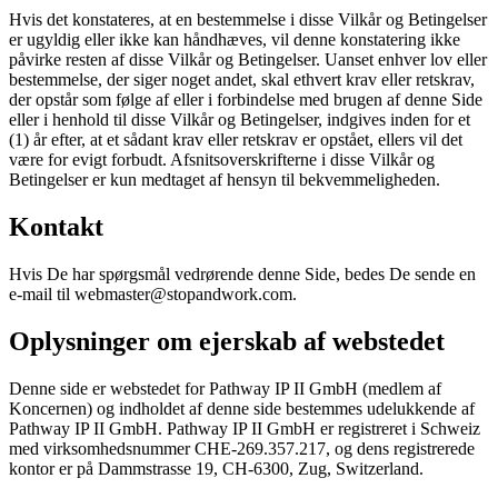
Hvis det konstateres, at en bestemmelse i disse Vilkår og Betingelser
er ugyldig eller ikke kan håndhæves, vil denne konstatering ikke
påvirke resten af disse Vilkår og Betingelser. Uanset enhver lov eller
bestemmelse, der siger noget andet, skal ethvert krav eller retskrav,
der opstår som følge af eller i forbindelse med brugen af denne Side
eller i henhold til disse Vilkår og Betingelser, indgives inden for et
(1) år efter, at et sådant krav eller retskrav er opstået, ellers vil det
være for evigt forbudt. Afsnitsoverskrifterne i disse Vilkår og
Betingelser er kun medtaget af hensyn til bekvemmeligheden.
Kontakt
Hvis De har spørgsmål vedrørende denne Side, bedes De sende en
e-mail til webmaster@stopandwork.com.
Oplysninger om ejerskab af webstedet
Denne side er webstedet for Pathway IP II GmbH (medlem af
Koncernen) og indholdet af denne side bestemmes udelukkende af
Pathway IP II GmbH. Pathway IP II GmbH er registreret i Schweiz
med virksomhedsnummer CHE-269.357.217, og dens registrerede
kontor er på Dammstrasse 19, CH-6300, Zug, Switzerland.