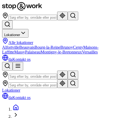
Lokationer
Alle lokationer
Alfortville
Beauvais
Bourg-la-Reine
Brunoy
Cergy
Maisons-
Laffitte
Massy
Palaiseau
Montigny-le-Bretonneux
Versailles
da
Kontakt os
Lokationer
da
Kontakt os