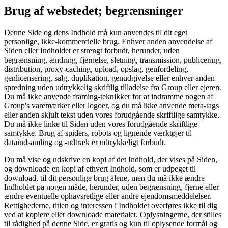
Brug af webstedet; begrænsninger
Denne Side og dens Indhold må kun anvendes til dit eget
personlige, ikke-kommercielle brug. Enhver anden anvendelse af
Siden eller Indholdet er strengt forbudt, herunder, uden
begrænsning, ændring, fjernelse, sletning, transmission, publicering,
distribution, proxy‑caching, upload, opslag, genfordeling,
genlicensering, salg, duplikation, genudgivelse eller enhver anden
spredning uden udtrykkelig skriftlig tilladelse fra Group eller ejeren.
Du må ikke anvende framing‑teknikker for at indramme nogen af
Group's varemærker eller logoer, og du må ikke anvende meta‑tags
eller anden skjult tekst uden vores forudgående skriftlige samtykke.
Du må ikke linke til Siden uden vores forudgående skriftlige
samtykke. Brug af spiders, robots og lignende værktøjer til
dataindsamling og -udtræk er udtrykkeligt forbudt.
Du må vise og udskrive en kopi af det Indhold, der vises på Siden,
og downloade en kopi af ethvert Indhold, som er udpeget til
download, til dit personlige brug alene, men du må ikke ændre
Indholdet på nogen måde, herunder, uden begrænsning, fjerne eller
ændre eventuelle ophavsretlige eller andre ejendomsmeddelelser.
Rettighederne, titlen og interessen i Indholdet overføres ikke til dig
ved at kopiere eller downloade materialet. Oplysningerne, der stilles
til rådighed på denne Side, er gratis og kun til oplysende formål og