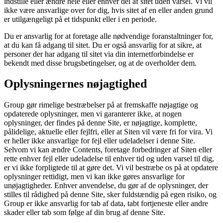
indstille eller ændre hele eller enhver del af sitet uden varsel. Vi vil
ikke være ansvarlige over for dig, hvis sitet af en eller anden grund
er utilgængeligt på et tidspunkt eller i en periode.
Du er ansvarlig for at foretage alle nødvendige foranstaltninger for,
at du kan få adgang til sitet. Du er også ansvarlig for at sikre, at
personer der har adgang til sitet via din internetforbindelse er
bekendt med disse brugsbetingelser, og at de overholder dem.
Oplysningernes nøjagtighed
Group gør rimelige bestræbelser på at fremskaffe nøjagtige og
opdaterede oplysninger, men vi garanterer ikke, at nogen
oplysninger, der findes på denne Site, er nøjagtige, komplette,
pålidelige, aktuelle eller fejlfri, eller at Siten vil være fri for vira. Vi
er heller ikke ansvarlige for fejl eller udeladelser i denne Site.
Selvom vi kan ændre Contents, foretage forbedringer af Siten eller
rette enhver fejl eller udeladelse til enhver tid og uden varsel til dig,
er vi ikke forpligtede til at gøre det. Vi vil bestræbe os på at opdatere
oplysninger rettidigt, men vi kan ikke gøres ansvarlige for
unøjagtigheder. Enhver anvendelse, du gør af de oplysninger, der
stilles til rådighed på denne Site, sker fuldstændig på egen risiko, og
Group er ikke ansvarlig for tab af data, tabt fortjeneste eller andre
skader eller tab som følge af din brug af denne Site.