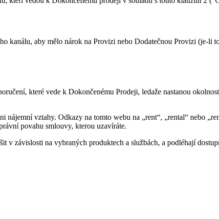
ů, kteří vedou k Dokončenému prodeji v souladu s touto klauzulí 2 (
o kanálu, aby mělo nárok na Provizi nebo Dodatečnou Provizi (je-li t
poručení, které vede k Dokončenému Prodeji, ledaže nastanou okolnost
nájemní vztahy. Odkazy na tomto webu na „rent“, „rental“ nebo „rent
právní povahu smlouvy, kterou uzavíráte.
t v závislosti na vybraných produktech a službách, a podléhají dostup