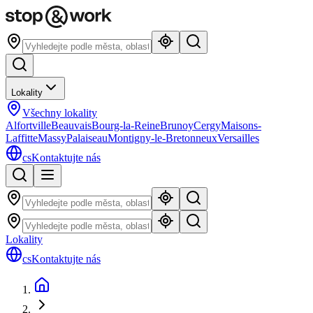
Lokality
Všechny lokality
Alfortville
Beauvais
Bourg-la-Reine
Brunoy
Cergy
Maisons-
Laffitte
Massy
Palaiseau
Montigny-le-Bretonneux
Versailles
cs
Kontaktujte nás
Lokality
cs
Kontaktujte nás