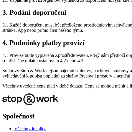
2.1 Zaplatíme provizi Agentovi výměnou za doporučení nových klient
3. Podání doporučení
3.1 Každé doporučení musí být předloženo prostřednictvím schválenéh
stránka, App nebo přímo člen našeho týmu.
4. Podmínky platby provizí
4.1 Provize bude vyplacena Zprostředkovateli, který nám předloží do
se příslušně uplatní ustanovení 4.2 nebo 4.3.
Smlouvy Stop & Work nejsou nájemní smlouvy, pachtovní smlouvy ani 
vyhledávání k popisu poplatků za služby Pracovní prostory a nemění 
Všechny uvedené ceny platí v době dotazu. Ceny se mohou měnit a liši
Společnost
Všechny lokality