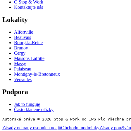
O Stop & Work
Kontaktujte nás
Lokality
Alfortville
Beauvais
Bourg-la-Reine
Brunoy
Cergy
Maisons-Laffitte
Massy
Palaiseau
Montigny-le-Bretonneux
Versailles
Podpora
Jak to funguje
Často kladené otázky
Autorská práva © 2026 Stop & Work od IWG Plc Všechna pr
Zásady ochrany osobních údajů
Obchodní podmínky
Zásady používán