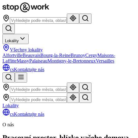
Lokality
Všechny lokality
Alfortville
Beauvais
Bourg-la-Reine
Brunoy
Cergy
Maisons-
Laffitte
Massy
Palaiseau
Montigny-le-Bretonneux
Versailles
cs
Kontaktujte nás
Lokality
cs
Kontaktujte nás
O nás
Pracovní prostor, blízko vašeho domova