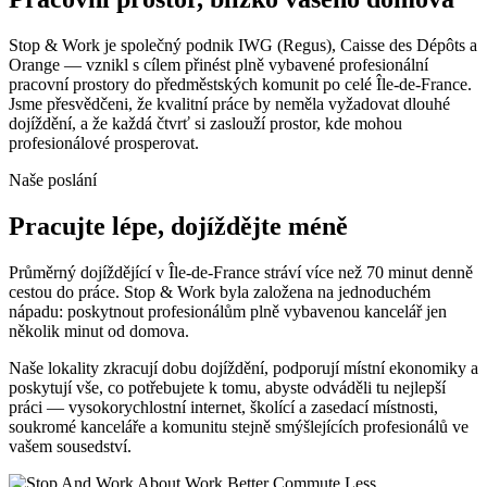
Stop & Work je společný podnik IWG (Regus), Caisse des Dépôts a
Orange — vznikl s cílem přinést plně vybavené profesionální
pracovní prostory do předměstských komunit po celé Île-de-France.
Jsme přesvědčeni, že kvalitní práce by neměla vyžadovat dlouhé
dojíždění, a že každá čtvrť si zaslouží prostor, kde mohou
profesionálové prosperovat.
Naše poslání
Pracujte lépe, dojíždějte méně
Průměrný dojíždějící v Île-de-France stráví více než 70 minut denně
cestou do práce. Stop & Work byla založena na jednoduchém
nápadu: poskytnout profesionálům plně vybavenou kancelář jen
několik minut od domova.
Naše lokality zkracují dobu dojíždění, podporují místní ekonomiky a
poskytují vše, co potřebujete k tomu, abyste odváděli tu nejlepší
práci — vysokorychlostní internet, školící a zasedací místnosti,
soukromé kanceláře a komunitu stejně smýšlejících profesionálů ve
vašem sousedství.