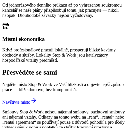
Od jednorázového denního průkazu až po vyhrazenou soukromou
kancelář se naše plány přizpůsobují tomu, jak pracujete — nikoli
naopak. Dlouhodobé závazky nejsou vyžadovány.
Místní ekonomika
Když profesionálové pracují lokálně, prosperují blízké kavárny,
obchody a služby. Lokality Stop & Work jsou katalyzátory
hospodářské vitality předměstí.
Přesvědčte se sami
Najděte místo Stop & Work ve Vaší blízkosti a objevte lepší způsob
práce — blíže domovu, bez kompromisů.
Navštivte místo
Smlouvy Stop & Work nejsou nájemní smlouvy, pachtovní smlouvy
ani nájemní vztahy. Odkazy na tomto webu na „rent“, „rental“ nebo
„rental agreement“ se používají pouze z důvodů pohodlí a pro účely
vyhledávání k popisu poplatků za služby Pracovní prostory a