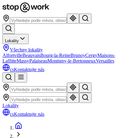
Lokality
Všechny lokality
Alfortville
Beauvais
Bourg-la-Reine
Brunoy
Cergy
Maisons-
Laffitte
Massy
Palaiseau
Montigny-le-Bretonneux
Versailles
cs
Kontaktujte nás
Lokality
cs
Kontaktujte nás