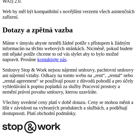
WAI) 2.0.
Web by měl být kompatibilní s novějšími verzemi všech asistenčních
zařízení.
Dotazy a zpětná vazba
Máme v úmyslu abyste neměli žádné potíže s přístupem k žádným
informacím na těchto webových stránkách. Nicméně, pokud budete
mít nějaké potíže chceme to od vás slyšet aby to bylo možné
napravit. Prosíme
kontaktujte nás
.
Smlouvy Stop & Work nejsou nájemní smlouvy, pachtovní smlouvy
ani nájemní vztahy. Odkazy na tomto webu na „rent“, „rental“ nebo
„rental agreement“ se používají pouze z důvodů pohodlí a pro účely
vyhledávání k popisu poplatků za služby Pracovní prostory a
nemění právní povahu smlouvy, kterou uzavíráte.
Všechny uvedené ceny platí v době dotazu. Ceny se mohou měnit a
lišit v závislosti na vybraných produktech a službách, a podléhají
dostupnosti. Platí obchodní podmínky.