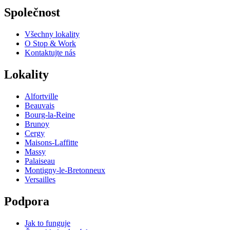
Společnost
Všechny lokality
O Stop & Work
Kontaktujte nás
Lokality
Alfortville
Beauvais
Bourg-la-Reine
Brunoy
Cergy
Maisons-Laffitte
Massy
Palaiseau
Montigny-le-Bretonneux
Versailles
Podpora
Jak to funguje