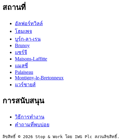
สถานที่
อัลฟอร์ทวิลล์
โฮมเพจ
บูร์ก-ลา-เรน
Brunoy
แซร์จี
Maisons-Laffitte
แมสซี่
Palaiseau
Montigny-le-Bretonneux
แวร์ซายส์
การสนับสนุน
วิธีการทำงาน
คำถามที่พบบ่อย
ลิขสิทธิ์ © 2026 Stop & Work โดย IWG Plc สงวนลิขสิทธิ์.