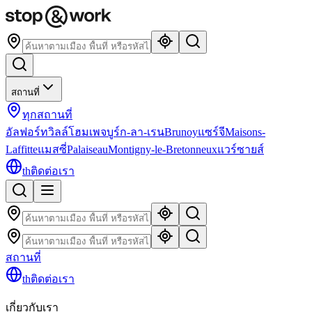
สถานที่
ทุกสถานที่
อัลฟอร์ทวิลล์
โฮมเพจ
บูร์ก-ลา-เรน
Brunoy
แซร์จี
Maisons-
Laffitte
แมสซี่
Palaiseau
Montigny-le-Bretonneux
แวร์ซายส์
th
ติดต่อเรา
สถานที่
th
ติดต่อเรา
เกี่ยวกับเรา