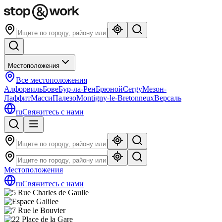
Местоположения
Все местоположения
Алфорвиль
Бове
Бур-ла-Рен
Брюной
Cergy
Мезон-
Лаффит
Масси
Палезо
Montigny-le-Bretonneux
Версаль
ru
Свяжитесь с нами
Местоположения
ru
Свяжитесь с нами