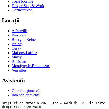
Toate locațiile
Despre Stop & Work
Contactați-ne
Locații
Alfortville
Beauvais
Bourg-la-Reine
Brunoy
Cergy
Maisons-Laffitte
Massy
Palaiseau
Montigny-le-Bretonneux
Versailles
Asistență
Cum funcționează
Întrebări frecvente
Drepturi de autor © 2026 Stop & Work de IWG Plc Toate
drepturile rezervate.