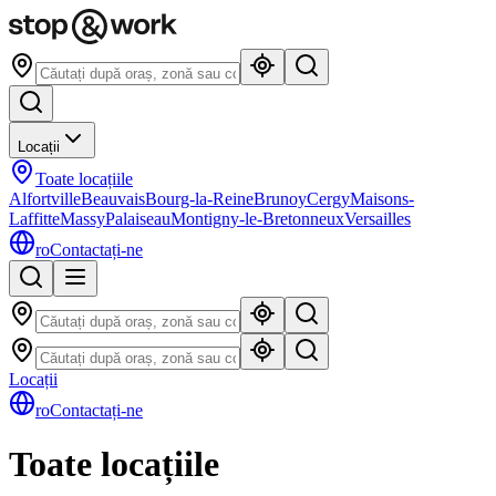
Locații
Toate locațiile
Alfortville
Beauvais
Bourg-la-Reine
Brunoy
Cergy
Maisons-
Laffitte
Massy
Palaiseau
Montigny-le-Bretonneux
Versailles
ro
Contactați-ne
Locații
ro
Contactați-ne
Toate locațiile