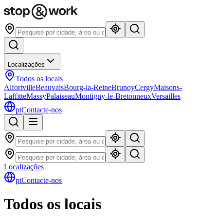
Localizações
Todos os locais
Alfortville
Beauvais
Bourg-la-Reine
Brunoy
Cergy
Maisons-
Laffitte
Massy
Palaiseau
Montigny-le-Bretonneux
Versailles
pt
Contacte-nos
Localizações
pt
Contacte-nos
Todos os locais