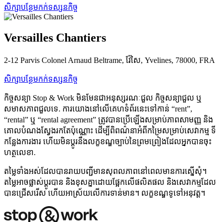
សិក្សាបន្ថែម
កក់ទស្សនកិច្ច
Versailles Chantiers
2-12 Parvis Colonel Arnaud Beltrame, វ៉ែសៃ, Yvelines, 78000, FRA
សិក្សាបន្ថែម
កក់ទស្សនកិច្ច
កិច្ចសន្យា Stop & Work មិនមែនជាអនុស្សរណៈជួល កិច្ចសន្យាជួល ឬ
សមាសភាពជួលទេ. ការយោងនៅលើគេហទំព័រនេះទៅកាន់ “rent”,
“rental” ឬ “rental agreement” ត្រូវបានប្រើឡើងសម្រាប់ភាពសាមញ្ញ និង
គោលបំណងស្វែងរកតែប៉ុណ្ណោះ ដើម្បីពិពណ៌នាអំពីកម្រៃសម្រាប់សេវាកម្ម ទី
កន្លែងការងារ ហើយមិនប្ដូរនឹងលក្ខខណ្ឌច្បាប់នៃព្រមព្រៀងដែលអ្នកបានចុះ
ហត្ថលេខា.
តម្លៃទាំងអស់ដែលបានរាយបញ្ជីមានសុពលភាពនៅពេលមានការស្នើសុំ។
តម្លៃអាចផ្លាស់ប្តូរបាន និងខុសគ្នាដោយផ្អែកលើផលិតផល និងសេវាកម្មដែល
បានជ្រើសរើស ហើយអាស្រ័យលើការទាន់មាន។ លក្ខខណ្ឌទូទៅអនុវត្ត។