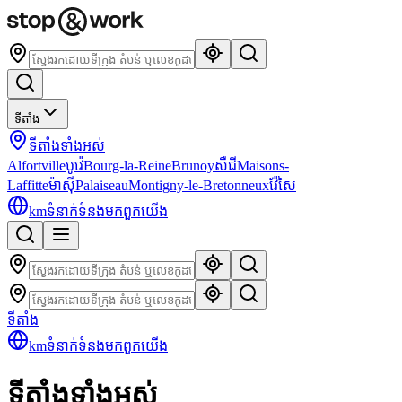
ទីតាំង
ទីតាំងទាំងអស់
Alfortville
បូវ៉េ
Bourg-la-Reine
Brunoy
សឺជី
Maisons-
Laffitte
ម៉ាស៊ី
Palaiseau
Montigny-le-Bretonneux
វ៉ែសៃ
km
ទំនាក់ទំនងមកពួកយើង
ទីតាំង
km
ទំនាក់ទំនងមកពួកយើង
ទីតាំងទាំងអស់