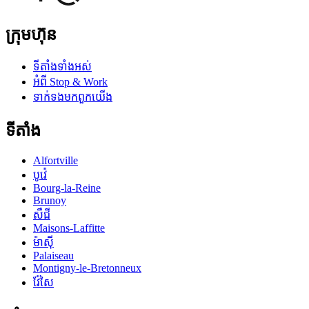
ក្រុមហ៊ុន
ទីតាំងទាំងអស់
អំពី Stop & Work
ទាក់ទងមកពួកយើង
ទីតាំង
Alfortville
បូវ៉េ
Bourg-la-Reine
Brunoy
សឺជី
Maisons-Laffitte
ម៉ាស៊ី
Palaiseau
Montigny-le-Bretonneux
វ៉ែសៃ