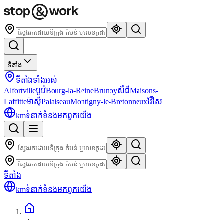
ទីតាំង
ទីតាំងទាំងអស់
Alfortville
បូវ៉េ
Bourg-la-Reine
Brunoy
សឺជី
Maisons-
Laffitte
ម៉ាស៊ី
Palaiseau
Montigny-le-Bretonneux
វ៉ែសៃ
km
ទំនាក់ទំនងមកពួកយើង
ទីតាំង
km
ទំនាក់ទំនងមកពួកយើង