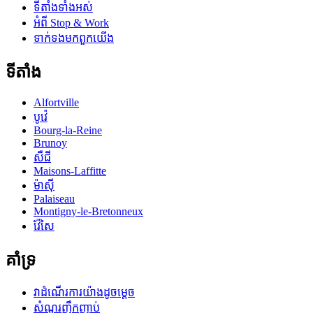
ទីតាំងទាំងអស់
អំពី Stop & Work
ទាក់ទងមកពួកយើង
ទីតាំង
Alfortville
បូវ៉េ
Bourg-la-Reine
Brunoy
សឺជី
Maisons-Laffitte
ម៉ាស៊ី
Palaiseau
Montigny-le-Bretonneux
វ៉ែសៃ
គាំទ្រ
វាដំណើរការយ៉ាងដូចម្តេច
សំណួរញឹកញាប់