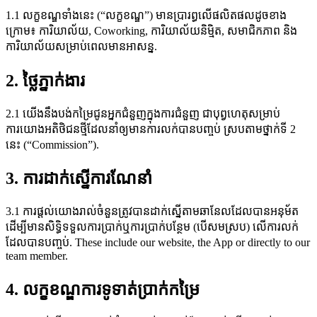
1.1 លក្ខខណ្ឌទាំងនេះ (“លក្ខខណ្ឌ”) មានប្រារព្ធលើផលិតផលដូចខាង
ក្រោម៖ ការិយាល័យ, Coworking, ការិយាល័យនិម្មិត, សមាជិកភាព និង
ការិយាល័យសម្រាប់ពេលមានអាសន្ន.
2. ថ្លៃភ្នាក់ងារ
2.1 យើងនឹងបង់កម្រៃជូនអ្នកជំនួញក្នុងការជំនួញ ជាបុព្វហេតុសម្រាប់
ការយោងអតិថិជនថ្មីដែលនាំឲ្យមានការលក់បានបញ្ចប់ ស្របតាមថ្នាក់ទី 2
នេះ (“Commission”).
3. ការដាក់ស្នើការណែនាំ
3.1 ការផ្តល់យោងរាល់ចំនួនត្រូវបានដាក់ស្នើតាមឆានែលដែលបានអនុម័ត
ដើម្បីមានសិទ្ធិទទួលការប្រាក់ឬការប្រាក់បន្ថែម (បើសមស្រប) លើការលក់
ដែលបានបញ្ចប់. These include our website, the App or directly to our
team member.
4. លក្ខខណ្ឌការទូទាត់ប្រាក់កម្រៃ