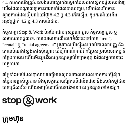
4.1 ការកក់ជើងត្រូវបានបង់ចំពោះភ្នាក់ងារម្នាក់ដែលដាក់ស្នើការផ្ដល់យោងឲ្យ
យើងដែលបណ្តាលឲ្យមានការលក់ដែលបានបញ្ចប់, លើកលែងតែមាន
ស្ថានភាពដែលរៀបរាប់នៅថ្នាក់ 4.2 ឬ 4.3 កើតឡើង, ក្នុងករណីនេះនឹង
អនុវត្តថ្នាក់ 4.2 ឬ 4.3 តាមលំដាប់.
កិច្ចសន្យា Stop & Work មិនមែនជាអនុស្សរណៈជួល កិច្ចសន្យាជួល ឬ
សមាសភាពជួលទេ. ការយោងនៅលើគេហទំព័រនេះទៅកាន់ “rent”,
“rental” ឬ “rental agreement” ត្រូវបានប្រើឡើងសម្រាប់ភាពសាមញ្ញ និង
គោលបំណងស្វែងរកតែប៉ុណ្ណោះ ដើម្បីពិពណ៌នាអំពីកម្រៃសម្រាប់សេវាកម្ម ទី
កន្លែងការងារ ហើយមិនប្ដូរនឹងលក្ខខណ្ឌច្បាប់នៃព្រមព្រៀងដែលអ្នកបានចុះ
ហត្ថលេខា.
តម្លៃទាំងអស់ដែលបានរាយបញ្ជីមានសុពលភាពនៅពេលមានការស្នើសុំ។
តម្លៃអាចផ្លាស់ប្តូរបាន និងខុសគ្នាដោយផ្អែកលើផលិតផល និងសេវាកម្មដែល
បានជ្រើសរើស ហើយអាស្រ័យលើការទាន់មាន។ លក្ខខណ្ឌទូទៅអនុវត្ត។
ក្រុមហ៊ុន