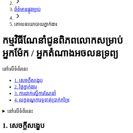
ព័ត៌មានផ្លូវច្បាប់
គោលនយោបាយភ្នាក់ងារ
កម្មវិធីណែនាំជូនពិភពលោកសម្រាប់
អ្នកម៉ែក / អ្នកតំណាងអចលនទ្រព្យ
នៅលើទំព័រនេះ
1. សេចក្តីសង្ខេប
2. ថ្លៃភ្នាក់ងារ
3. ការដាក់ស្នើការណែនាំ
4. លក្ខខណ្ឌការទូទាត់ប្រាក់កម្រៃ
នៅលើទំព័រនេះ
1. សេចក្តីសង្ខេប