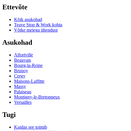
Ettevõte
Kõik asukohad
Teave Stop & Work kohta
Võtke meiega ühendust
Asukohad
Alfortville
Beauvais
Bourg-la-Reine
Brunoy
Cergy
Maisons-Laffitte
Massy
Palaiseau
Montigny-le-Bretonneux
Versailles
Tugi
Kuidas see toimib