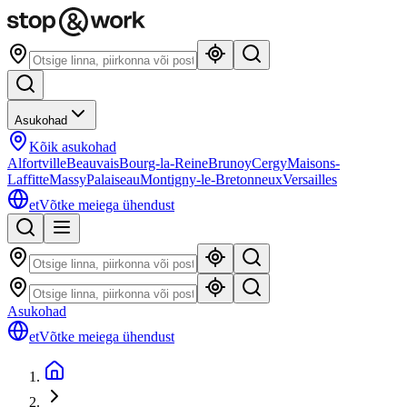
Asukohad
Kõik asukohad
Alfortville
Beauvais
Bourg-la-Reine
Brunoy
Cergy
Maisons-
Laffitte
Massy
Palaiseau
Montigny-le-Bretonneux
Versailles
et
Võtke meiega ühendust
Asukohad
et
Võtke meiega ühendust