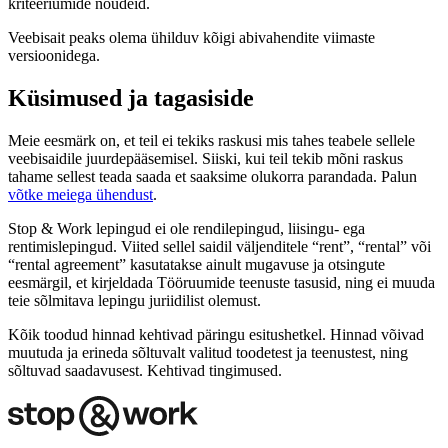
kriteeriumide nõudeid.
Veebisait peaks olema ühilduv kõigi abivahendite viimaste
versioonidega.
Küsimused ja tagasiside
Meie eesmärk on, et teil ei tekiks raskusi mis tahes teabele sellele
veebisaidile juurdepääsemisel. Siiski, kui teil tekib mõni raskus
tahame sellest teada saada et saaksime olukorra parandada. Palun
võtke meiega ühendust
.
Stop & Work lepingud ei ole rendilepingud, liisingu- ega
rentimislepingud. Viited sellel saidil väljenditele “rent”, “rental” või
“rental agreement” kasutatakse ainult mugavuse ja otsingute
eesmärgil, et kirjeldada Tööruumide teenuste tasusid, ning ei muuda
teie sõlmitava lepingu juriidilist olemust.
Kõik toodud hinnad kehtivad päringu esitushetkel. Hinnad võivad
muutuda ja erineda sõltuvalt valitud toodetest ja teenustest, ning
sõltuvad saadavusest. Kehtivad tingimused.