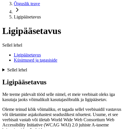
Õiguslik teave
Ligipääsetavus
Ligipääsetavus
Sellel lehel
Ligipääsetavus
Küsimused ja tagasiside
Sellel lehel
Ligipääsetavus
Me teeme pidevalt tööd selle nimel, et meie veebisait oleks iga
kasutaja jaoks võimalikult kasutajasõbralik ja ligipääsetav.
Oleme teinud kõik võimaliku, et tagada sellel veebisaidil vastavus
või ületamine asjakohastest seaduslikest nõuetest. Usume, et see
veebisait vastab või ületab World Wide Web Consortium Web
Accessibility Initiative (WCAG WAI) 2.0 juhiste A-taseme