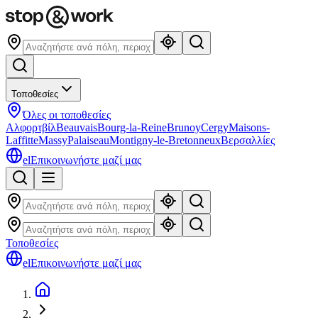
Τοποθεσίες
Όλες οι τοποθεσίες
Αλφορτβίλ
Beauvais
Bourg-la-Reine
Brunoy
Cergy
Maisons-
Laffitte
Massy
Palaiseau
Montigny-le-Bretonneux
Βερσαλλίες
el
Επικοινωνήστε μαζί μας
Τοποθεσίες
el
Επικοινωνήστε μαζί μας