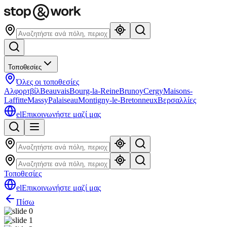
Τοποθεσίες
Όλες οι τοποθεσίες
Αλφορτβίλ
Beauvais
Bourg-la-Reine
Brunoy
Cergy
Maisons-
Laffitte
Massy
Palaiseau
Montigny-le-Bretonneux
Βερσαλλίες
el
Επικοινωνήστε μαζί μας
Τοποθεσίες
el
Επικοινωνήστε μαζί μας
Πίσω