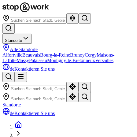
Standorte
Alle Standorte
Alfortville
Beauvais
Bourg-la-Reine
Brunoy
Cergy
Maisons-
Laffitte
Massy
Palaiseau
Montigny-le-Bretonneux
Versailles
de
Kontaktieren Sie uns
Standorte
de
Kontaktieren Sie uns