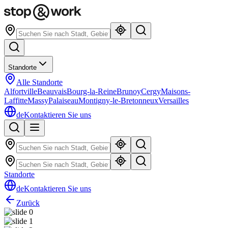
Standorte
Alle Standorte
Alfortville
Beauvais
Bourg-la-Reine
Brunoy
Cergy
Maisons-
Laffitte
Massy
Palaiseau
Montigny-le-Bretonneux
Versailles
de
Kontaktieren Sie uns
Standorte
de
Kontaktieren Sie uns
Zurück