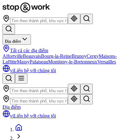
Địa điểm
Tất cả các địa điểm
Alfortville
Beauvais
Bourg-la-Reine
Brunoy
Cergy
Maisons-
Laffitte
Massy
Palaiseau
Montigny-le-Bretonneux
Versailles
vi
Liên hệ với chúng tôi
Địa điểm
vi
Liên hệ với chúng tôi