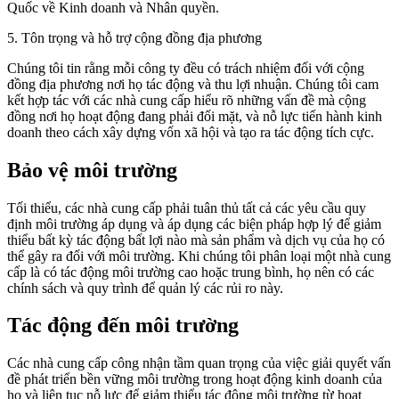
Quốc về Kinh doanh và Nhân quyền.
5. Tôn trọng và hỗ trợ cộng đồng địa phương
Chúng tôi tin rằng mỗi công ty đều có trách nhiệm đối với cộng
đồng địa phương nơi họ tác động và thu lợi nhuận. Chúng tôi cam
kết hợp tác với các nhà cung cấp hiểu rõ những vấn đề mà cộng
đồng nơi họ hoạt động đang phải đối mặt, và nỗ lực tiến hành kinh
doanh theo cách xây dựng vốn xã hội và tạo ra tác động tích cực.
Bảo vệ môi trường
Tối thiểu, các nhà cung cấp phải tuân thủ tất cả các yêu cầu quy
định môi trường áp dụng và áp dụng các biện pháp hợp lý để giảm
thiểu bất kỳ tác động bất lợi nào mà sản phẩm và dịch vụ của họ có
thể gây ra đối với môi trường. Khi chúng tôi phân loại một nhà cung
cấp là có tác động môi trường cao hoặc trung bình, họ nên có các
chính sách và quy trình để quản lý các rủi ro này.
Tác động đến môi trường
Các nhà cung cấp công nhận tầm quan trọng của việc giải quyết vấn
đề phát triển bền vững môi trường trong hoạt động kinh doanh của
họ và liên tục nỗ lực để giảm thiểu tác động môi trường từ hoạt