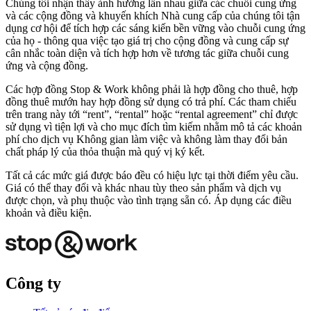
Chúng tôi nhận thấy ảnh hưởng lẫn nhau giữa các chuỗi cung ứng
và các cộng đồng và khuyến khích Nhà cung cấp của chúng tôi tận
dụng cơ hội để tích hợp các sáng kiến bền vững vào chuỗi cung ứng
của họ - thông qua việc tạo giá trị cho cộng đồng và cung cấp sự
cân nhắc toàn diện và tích hợp hơn về tương tác giữa chuỗi cung
ứng và cộng đồng.
Các hợp đồng Stop & Work không phải là hợp đồng cho thuê, hợp
đồng thuê mướn hay hợp đồng sử dụng có trả phí. Các tham chiếu
trên trang này tới “rent”, “rental” hoặc “rental agreement” chỉ được
sử dụng vì tiện lợi và cho mục đích tìm kiếm nhằm mô tả các khoản
phí cho dịch vụ Không gian làm việc và không làm thay đổi bản
chất pháp lý của thỏa thuận mà quý vị ký kết.
Tất cả các mức giá được báo đều có hiệu lực tại thời điểm yêu cầu.
Giá có thể thay đổi và khác nhau tùy theo sản phẩm và dịch vụ
được chọn, và phụ thuộc vào tình trạng sẵn có. Áp dụng các điều
khoản và điều kiện.
Công ty