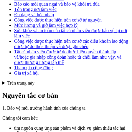
Báo cáo mối quan ngại và bảo vệ khỏi trả đũa
Tôn trọng nơi làm việc
Đa dạng và hòa nhập
Công việc được thực hiện trên cơ sở tự nguyện
Mức lương và giờ làm việc hợp lý
Sức khỏe và an toàn của tất cả nhân viên được bảo vệ tại nơi
làm việc
Công việc được thực hiện trên cơ sở các điều khoản lao động
được tự do thỏa thuận và được ghi chép
Tất cả nhân viên được tự do thực hiện quyền thành lập
và/hoặc gia nhập công đoàn hoặc từ chối làm như vậy, và
được thương lượng tập thể
Tham gia cộng đồng
Giá trị xã hội
Trên trang này
Nguyên tắc cơ bản
1. Bảo vệ môi trường hành tinh của chúng ta
Chúng tôi cam kết:
tìm nguồn cung ứng sản phẩm và dịch vụ giảm thiểu tác hại