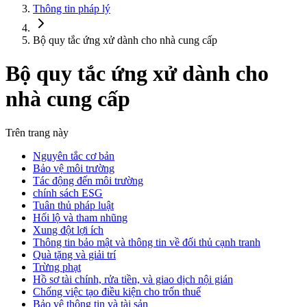
Thông tin pháp lý
Bộ quy tắc ứng xử dành cho nhà cung cấp
Bộ quy tắc ứng xử dành cho
nhà cung cấp
Trên trang này
Nguyên tắc cơ bản
Bảo vệ môi trường
Tác động đến môi trường
chính sách ESG
Tuân thủ pháp luật
Hối lộ và tham nhũng
Xung đột lợi ích
Thông tin bảo mật và thông tin về đối thủ cạnh tranh
Quà tặng và giải trí
Trừng phạt
Hồ sơ tài chính, rửa tiền, và giao dịch nội gián
Chống việc tạo điều kiện cho trốn thuế
Bảo vệ thông tin và tài sản