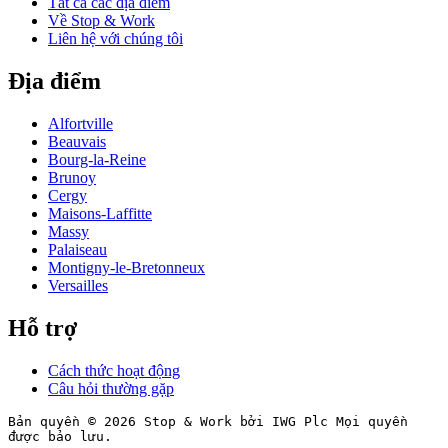
Tất cả các địa điểm
Về Stop & Work
Liên hệ với chúng tôi
Địa điểm
Alfortville
Beauvais
Bourg-la-Reine
Brunoy
Cergy
Maisons-Laffitte
Massy
Palaiseau
Montigny-le-Bretonneux
Versailles
Hỗ trợ
Cách thức hoạt động
Câu hỏi thường gặp
Bản quyền © 2026 Stop & Work bởi IWG Plc Mọi quyền
được bảo lưu.