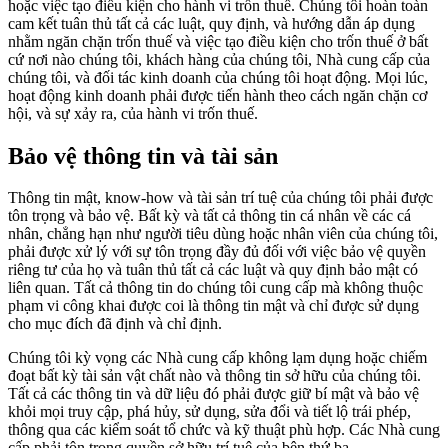
hoặc việc tạo điều kiện cho hành vi trốn thuế. Chúng tôi hoàn toàn
cam kết tuân thủ tất cả các luật, quy định, và hướng dẫn áp dụng
nhằm ngăn chặn trốn thuế và việc tạo điều kiện cho trốn thuế ở bất
cứ nơi nào chúng tôi, khách hàng của chúng tôi, Nhà cung cấp của
chúng tôi, và đối tác kinh doanh của chúng tôi hoạt động. Mọi lúc,
hoạt động kinh doanh phải được tiến hành theo cách ngăn chặn cơ
hội, và sự xảy ra, của hành vi trốn thuế.
Bảo vệ thông tin và tài sản
Thông tin mật, know‑how và tài sản trí tuệ của chúng tôi phải được
tôn trọng và bảo vệ. Bất kỳ và tất cả thông tin cá nhân về các cá
nhân, chẳng hạn như người tiêu dùng hoặc nhân viên của chúng tôi,
phải được xử lý với sự tôn trọng đầy đủ đối với việc bảo vệ quyền
riêng tư của họ và tuân thủ tất cả các luật và quy định bảo mật có
liên quan. Tất cả thông tin do chúng tôi cung cấp mà không thuộc
phạm vi công khai được coi là thông tin mật và chỉ được sử dụng
cho mục đích đã định và chỉ định.
Chúng tôi kỳ vọng các Nhà cung cấp không lạm dụng hoặc chiếm
đoạt bất kỳ tài sản vật chất nào và thông tin sở hữu của chúng tôi.
Tất cả các thông tin và dữ liệu đó phải được giữ bí mật và bảo vệ
khỏi mọi truy cập, phá hủy, sử dụng, sửa đổi và tiết lộ trái phép,
thông qua các kiểm soát tổ chức và kỹ thuật phù hợp. Các Nhà cung
cấp phải tôn trọng quyền sở hữu trí tuệ của bên thứ ba.