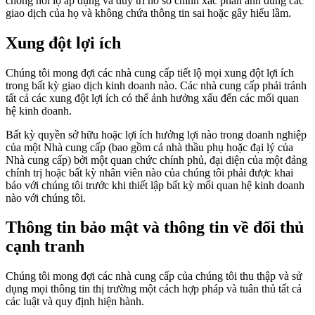
chống hối lộ áp dụng và duy trì hồ sơ chính xác phản ánh đúng các
giao dịch của họ và không chứa thông tin sai hoặc gây hiểu lầm.
Xung đột lợi ích
Chúng tôi mong đợi các nhà cung cấp tiết lộ mọi xung đột lợi ích
trong bất kỳ giao dịch kinh doanh nào. Các nhà cung cấp phải tránh
tất cả các xung đột lợi ích có thể ảnh hưởng xấu đến các mối quan
hệ kinh doanh.
Bất kỳ quyền sở hữu hoặc lợi ích hưởng lợi nào trong doanh nghiệp
của một Nhà cung cấp (bao gồm cả nhà thầu phụ hoặc đại lý của
Nhà cung cấp) bởi một quan chức chính phủ, đại diện của một đảng
chính trị hoặc bất kỳ nhân viên nào của chúng tôi phải được khai
báo với chúng tôi trước khi thiết lập bất kỳ mối quan hệ kinh doanh
nào với chúng tôi.
Thông tin bảo mật và thông tin về đối thủ
cạnh tranh
Chúng tôi mong đợi các nhà cung cấp của chúng tôi thu thập và sử
dụng mọi thông tin thị trường một cách hợp pháp và tuân thủ tất cả
các luật và quy định hiện hành.