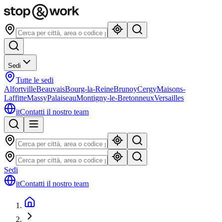
Sedi
Tutte le sedi
Alfortville
Beauvais
Bourg-la-Reine
Brunoy
Cergy
Maisons-
Laffitte
Massy
Palaiseau
Montigny-le-Bretonneux
Versailles
it
Contatti il nostro team
Sedi
it
Contatti il nostro team