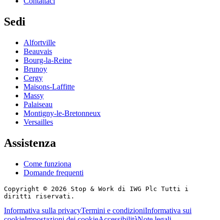
Contattaci
Sedi
Alfortville
Beauvais
Bourg-la-Reine
Brunoy
Cergy
Maisons-Laffitte
Massy
Palaiseau
Montigny-le-Bretonneux
Versailles
Assistenza
Come funziona
Domande frequenti
Copyright © 2026 Stop & Work di IWG Plc Tutti i
diritti riservati.
Informativa sulla privacy
Termini e condizioni
Informativa sui
cookie
Impostazioni dei cookie
Accessibilità
Note legali